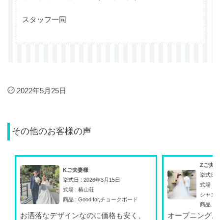
スタッフ一同
2022年5月25日
その他のお客様の声
Zご夫
Kご夫妻様
挙式日 :
挙式日 : 2026年3月15日
式場 :
式場 : 椿山荘
シャン
商品 : Good for,チョークボード
商品 : A
お洒落なデザインなのに価格も安く、
オープニングム