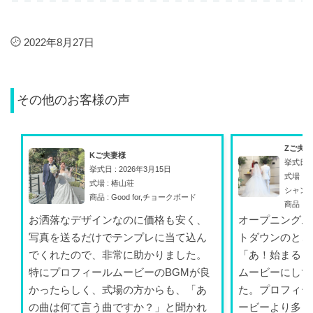
2022年8月27日
その他のお客様の声
Zご夫
Kご夫妻様
挙式日 :
挙式日 : 2026年3月15日
式場 :
式場 : 椿山荘
シャン
商品 : Good for,チョークボード
商品 : A
お洒落なデザインなのに価格も安く、
オープニングム
写真を送るだけでテンプレに当て込ん
トダウンのとこ
でくれたので、非常に助かりました。
「あ！始まる！
特にプロフィールムービーのBGMが良
ムービーにして
かったらしく、式場の方からも、「あ
た。プロフィー
の曲は何て言う曲ですか？」と聞かれ
ービーより多く