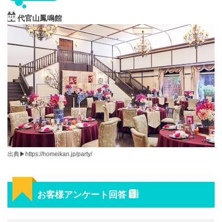
代官山鳳鳴館
出典▶︎https://homeikan.jp/party/
お客様アンケート回答