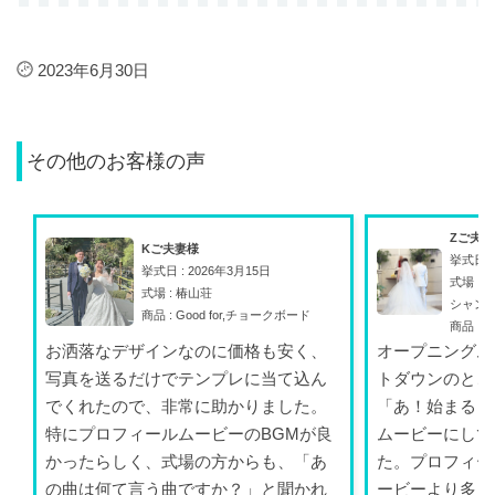
2023年6月30日
その他のお客様の声
Zご夫
Kご夫妻様
挙式日 :
挙式日 : 2026年3月15日
式場 :
式場 : 椿山荘
シャン
商品 : Good for,チョークボード
商品 : A
お洒落なデザインなのに価格も安く、
オープニングム
写真を送るだけでテンプレに当て込ん
トダウンのとこ
でくれたので、非常に助かりました。
「あ！始まる！
特にプロフィールムービーのBGMが良
ムービーにして
かったらしく、式場の方からも、「あ
た。プロフィー
の曲は何て言う曲ですか？」と聞かれ
ービーより多く