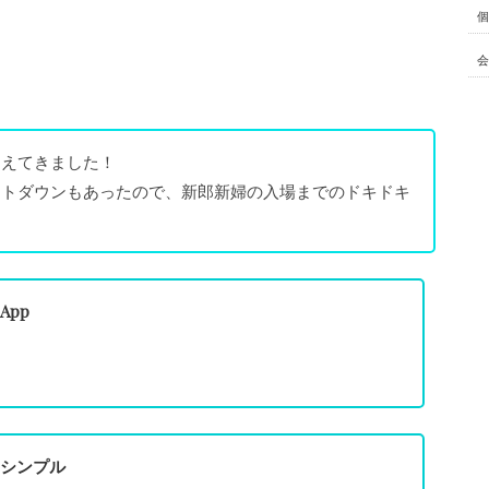
個
会
こえてきました！
ントダウンもあったので、新郎新婦の入場までのドキドキ
pp
シンプル