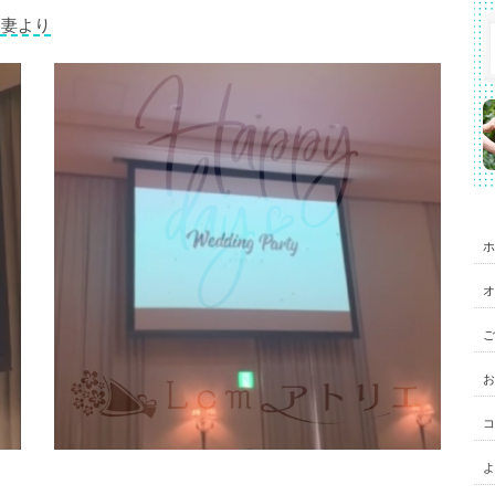
夫妻より
ホ
オ
ご
お
コ
よ