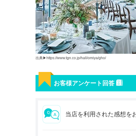
出典▶︎https://www.tgn.co.jp/hall/omiya/gho/
お客様アンケート回答
当店を利用された感想を