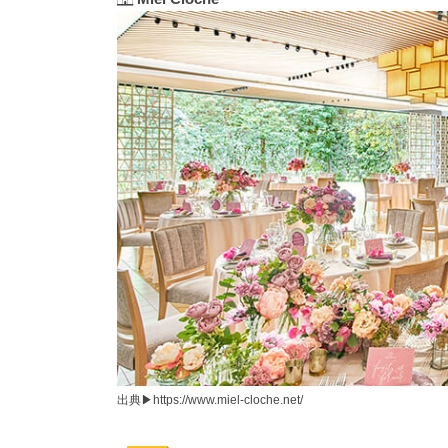
出典▶︎https://www.miel-cloche.net/