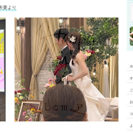
ご夫妻より
ホ
オ
ご
お
コ
よ