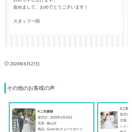
改めまして、おめでとうございます！
スタッフ一同
2024年6月27日
その他のお客様の声
Zご夫
Kご夫妻様
挙式日 :
挙式日 : 2026年3月15日
式場 :
式場 : 椿山荘
シャン
商品 : Good for,チョークボード
商品 : A