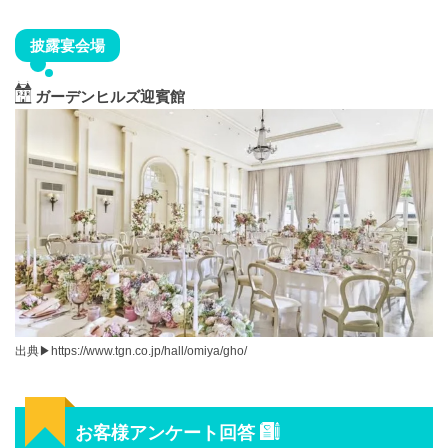
披露宴会場
ガーデンヒルズ迎賓館
出典▶︎https://www.tgn.co.jp/hall/omiya/gho/
お客様アンケート回答