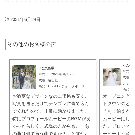
2021年6月24日
その他のお客様の声
Zご夫
Kご夫妻様
挙式日 :
挙式日 : 2026年3月15日
式場 :
式場 : 椿山荘
シャン
商品 : Good for,チョークボード
商品 : A
お洒落なデザインなのに価格も安く、
オープニングム
写真を送るだけでテンプレに当て込ん
トダウンのとこ
でくれたので、非常に助かりました。
「あ！始まる！
特にプロフィールムービーのBGMが良
ムービーにして
かったらしく、式場の方からも、「あ
た。プロフィー
の曲は何て言う曲ですか？」と聞かれ
ービーより多く