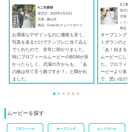
Zご夫
Kご夫妻様
挙式日 :
挙式日 : 2026年3月15日
式場 :
式場 : 椿山荘
シャン
商品 : Good for,チョークボード
商品 : A
お洒落なデザインなのに価格も安く、
オープニングム
写真を送るだけでテンプレに当て込ん
トダウンのとこ
でくれたので、非常に助かりました。
「あ！始まる！
特にプロフィールムービーのBGMが良
ムービーにして
かったらしく、式場の方からも、「あ
た。プロフィー
の曲は何て言う曲ですか？」と聞かれ
ービーより多く
ました。
で、思い出の写
ができ...
ムービーを探す
プロフィール
オープニング
エンドロール